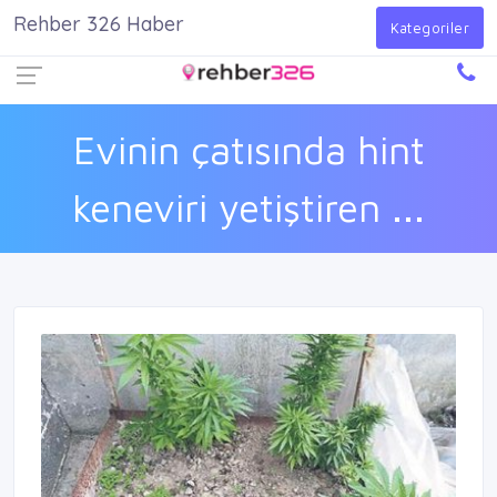
Rehber 326 Haber
Firma Ekle
Kayıt Ol
Giriş Yap
Kategoriler
Evinin çatısında hint
keneviri yetiştiren ...