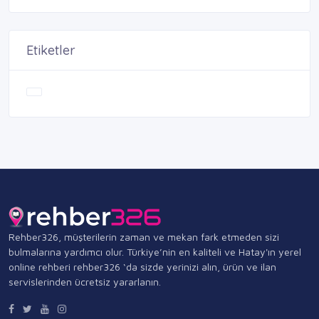
Etiketler
Rehber326, müşterilerin zaman ve mekan fark etmeden sizi
bulmalarına yardımcı olur. Türkiye’nin en kaliteli ve Hatay'ın yerel
online rehberi rehber326 ‘da sizde yerinizi alın, ürün ve ilan
servislerinden ücretsiz yararlanın.