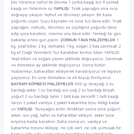
kilo Yöremce nohut ile dövme 1 çorba kaşığı tuz 4 yemek
kaşığı un Yeterince su
YAPILIŞI:
Tırşik yaprağını ince ince
doğrayıp yıkayın. Nohut ve dövmeyi yıkayın. Bir kase
yoğurdu çırpın. Suyu kaynatın ve içine tuz ilave edin. Tırşik
yaprağını, nohudu, dövmeyi ve çırptığınız yoğurdu ilave
edip iyice karıştırın, üzerine unu ilave edin. Yemeği bir gün
bekletip ertesi gün pişirin.
ZORKUN TAVA
MALZEMELER
1
kg. yeşil biber 2 kg. domates 1 kg. soğan 2 baş sarımsak 2
kg et (Yağlı Yerinden) Tuz Karabiber Kırmızı biber YAPILIŞI:
Yeşil biberi ve soğanı julyen şeklinde doğruyoruz. Sarımsak
ve domatesi ay şeklinde doğruyoruz. Sonra bütün
malzemeyi, baharatları ekleyerek karıştırıyoruz ve tepsiye
yayıyoruz. En üste domatesi ve eti koyup fırınlıyoruz.
BAYRAM KÖMBESİ
MALZEMELER
500 gr tereyağı 2 su
bardağı şeker 1 su bardağı sıvı yağ 2 su bardağı Birşah
yoğurt 2 su bardağı tahin 1 tatlı kaşı zencefil 1 tatlı kaşığı
tarçın 2 paket vanilya 2 paket kabartma tozu Aldığı kadar
un
YAPILIŞI:
Tereyağını eritin. Ilındıktan sonra içine yoğurt,
şeker, sıvı yağ, tahin ve baharatları ekleyin, şeker iyice
eriyince kadar karıştırın. Daha sonra un, vanilya ve
kabartma tozunu ekleyip, ne çok sert, ne çok yumuşak bir
hamur elde edin. Hamurdan mandalina büyüklüğünde