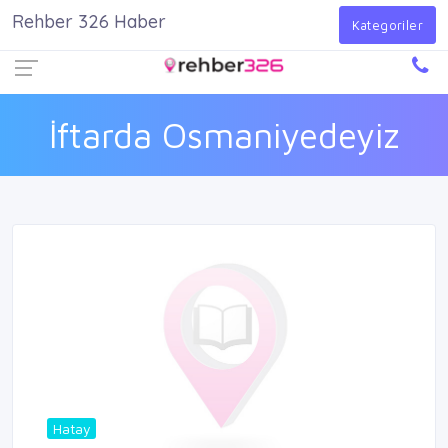
Rehber 326 Haber
Firma Ekle
Kayıt Ol
Giriş Yap
Kategoriler
İftarda Osmaniyedeyiz
Hatay