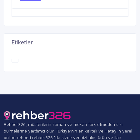
Etiketler
Rehber326, müşterilerin zaman ve mekan fark etmeden sizi
bulmalarına yardımcı olur. Türkiye’nin en kaliteli ve Hatay'ın yerel
online rehberi rehber326 ‘da sizde yerinizi alın, ürün ve ilan