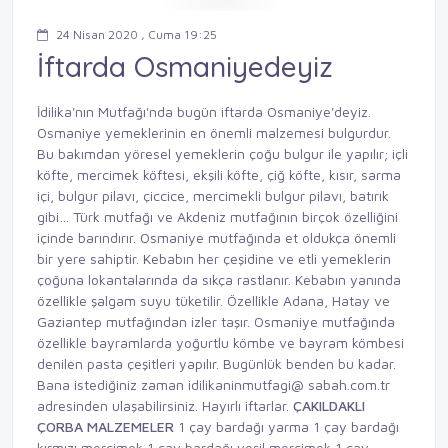
24 Nisan 2020 , Cuma 19:25
İftarda Osmaniyedeyiz
İdilika'nın Mutfağı'nda bugün iftarda Osmaniye'deyiz.
Osmaniye yemeklerinin en önemli malzemesi bulgurdur.
Bu bakımdan yöresel yemeklerin çoğu bulgur ile yapılır; içli
köfte, mercimek köftesi, ekşili köfte, çiğ köfte, kısır, sarma
içi, bulgur pilavı, çiccice, mercimekli bulgur pilavı, batırık
gibi… Türk mutfağı ve Akdeniz mutfağının birçok özelliğini
içinde barındırır. Osmaniye mutfağında et oldukça önemli
bir yere sahiptir. Kebabın her çeşidine ve etli yemeklerin
çoğuna lokantalarında da sıkça rastlanır. Kebabın yanında
özellikle şalgam suyu tüketilir. Özellikle Adana, Hatay ve
Gaziantep mutfağından izler taşır. Osmaniye mutfağında
özellikle bayramlarda yoğurtlu kömbe ve bayram kömbesi
denilen pasta çeşitleri yapılır. Bugünlük benden bu kadar.
Bana istediğiniz zaman idilikaninmutfagi@ sabah.com.tr
adresinden ulaşabilirsiniz. Hayırlı iftarlar.
ÇAKILDAKLI
ÇORBA
MALZEMELER
1 çay bardağı yarma 1 çay bardağı
kırmızı mercimek 1 çay bardağı yeşil mercimek 1 çay