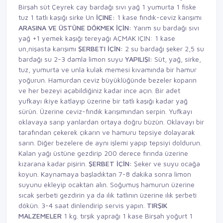
Birşah süt Çeyrek çay bardağı sıvı yağ 1 yumurta 1 fiske
tuz 1 tatlı kaşığı sirke Un
İÇINE:
1 kase fındık-ceviz karışımı
ARASINA VE ÜSTÜNE
DÖKMEK İÇİN:
Yarım su bardağı sıvı
yağ +1 yemek kaşığı tereyağı AÇMAK IÇIN: 1 kase
un,nişasta karışımı
ŞERBETI İÇİN:
2 su bardağı şeker 2,5 su
bardağı su 2-3 damla limon suyu
YAPILIŞI:
Süt, yağ, sirke,
tuz, yumurta ve unla kulak memesi kıvamında bir hamur
yoğurun. Hamurdan ceviz büyüklüğünde bezeler koparın
ve her bezeyi açabildiğiniz kadar ince açın. Bir adet
yufkayı ikiye katlayıp üzerine bir tatlı kaşığı kadar yağ
sürün. Üzerine ceviz-fındık karışımından serpin. Yufkayı
oklavaya sarıp yanlardan ortaya doğru büzün. Oklavayı bir
tarafından çekerek çıkarın ve hamuru tepsiye dolayarak
sarın. Diğer bezelere de aynı işlemi yapıp tepsiyi doldurun.
Kalan yağı üstüne gezdirip 200 derece fırında üzerine
kızarana kadar pişirin.
ŞERBET İÇİN:
Şeker ve suyu ocağa
koyun. Kaynamaya başladıktan 7-8 dakika sonra limon
suyunu ekleyip ocaktan alın. Soğumuş hamurun üzerine
sıcak şerbeti gezdirin ya da ılık tatlının üzerine ılık şerbeti
dökün. 3-4 saat dinlendirip servis yapın.
TIRŞIK
MALZEMELER
1 kg. tırşik yaprağı 1 kase Birşah yoğurt 1