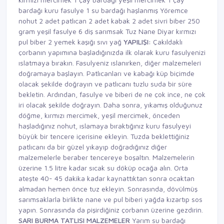
bardağı kuru fasulye 1 su bardağı haşlanmış Yöremce
nohut 2 adet patlıcan 2 adet kabak 2 adet sivri biber 250
gram yeşil fasulye 6 diş sarımsak Tuz Nane Diyar kırmızı
pul biber 2 yemek kaşığı sıvı yağ
YAPILIŞI:
Çakıldaklı
çorbanın yapımına başladığınızda ilk olarak kuru fasulyenizi
ıslatmaya bırakın. Fasulyeniz ıslanırken, diğer malzemeleri
doğramaya başlayın. Patlıcanları ve kabağı küp biçimde
olacak şekilde doğrayın ve patlıcanı tuzlu suda bir süre
bekletin. Ardından, fasulye ve biberi de ne çok ince, ne çok
iri olacak şekilde doğrayın. Daha sonra, yıkamış olduğunuz
döğme, kırmızı mercimek, yeşil mercimek, önceden
haşladığınız nohut, ıslamaya bıraktığınız kuru fasulyeyi
büyük bir tencere içerisine ekleyin. Tuzda beklettiğiniz
patlıcanı da bir güzel yıkayıp doğradığınız diğer
malzemelerle beraber tencereye boşaltın. Malzemelerin
üzerine 1.5 litre kadar sıcak su döküp ocağa alın. Orta
ateşte 40- 45 dakika kadar kaynattıktan sonra ocaktan
almadan hemen önce tuz ekleyin. Sonrasında, dövülmüş
sarımsaklarla birlikte nane ve pul biberi yağda kızartıp sos
yapın. Sonrasında da pişirdiğiniz çorbanın üzerine gezdirin.
SARI BURMA
TATLISI
MALZEMELER
Yarım su bardağı