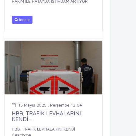
HAKİM İLE HATAYDA İSTİHDAM ARTIYOR
İncele
15 Mayıs 2025 , Perşembe 12:04
HBB, TRAFİK LEVHALARINI
KENDİ ...
HBB, TRAFİK LEVHALARINI KENDİ
ÜRETİYOR