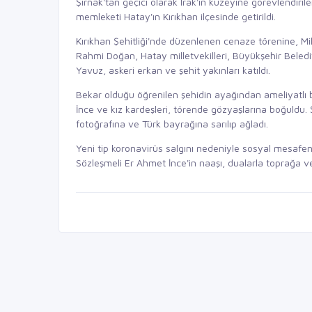
Şırnak'tan geçici olarak Irak'ın kuzeyine görevlendir
memleketi Hatay'ın Kırıkhan ilçesinde getirildi.
Kırıkhan Şehitliği'nde düzenlenen cenaze törenine, M
Rahmi Doğan, Hatay milletvekilleri, Büyükşehir Beled
Yavuz, askeri erkan ve şehit yakınları katıldı.
Bekar olduğu öğrenilen şehidin ayağından ameliyatlı 
İnce ve kız kardeşleri, törende gözyaşlarına boğuldu.
fotoğrafına ve Türk bayrağına sarılıp ağladı.
Yeni tip koronavirüs salgını nedeniyle sosyal mesafe
Sözleşmeli Er Ahmet İnce'in naaşı, dualarla toprağa ver