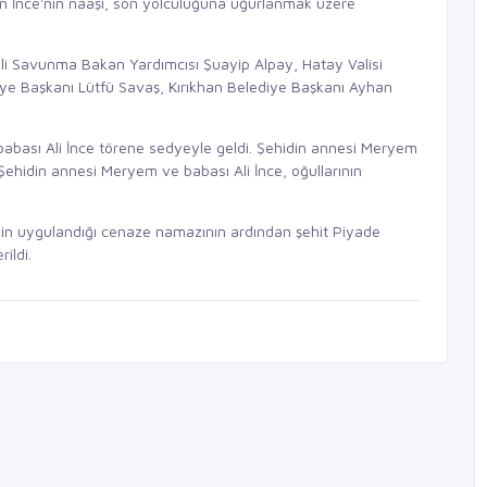
ilen İnce'nin naaşı, son yolculuğuna uğurlanmak üzere
illi Savunma Bakan Yardımcısı Şuayip Alpay, Hatay Valisi
iye Başkanı Lütfü Savaş, Kırıkhan Belediye Başkanı Ayhan
babası Ali İnce törene sedyeyle geldi. Şehidin annesi Meryem
 Şehidin annesi Meryem ve babası Ali İnce, oğullarının
nin uygulandığı cenaze namazının ardından şehit Piyade
ildi.