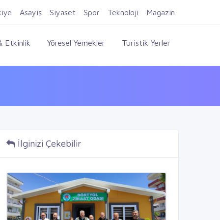
Firma Ekle
Kayıt Ol
Giriş Yap
kiye
Asayiş
Siyaset
Spor
Teknoloji
Magazin
 Etkinlik
Yöresel Yemekler
Turistik Yerler
İlginizi Çekebilir