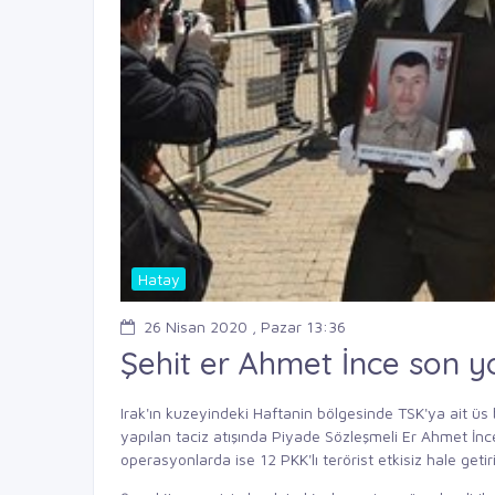
Hatay
26 Nisan 2020 , Pazar 13:36
Şehit er Ahmet İnce son y
Irak'ın kuzeyindeki Haftanin bölgesinde TSK'ya ait üs 
yapılan taciz atışında Piyade Sözleşmeli Er Ahmet İnce
operasyonlarda ise 12 PKK'lı terörist etkisiz hale getiri