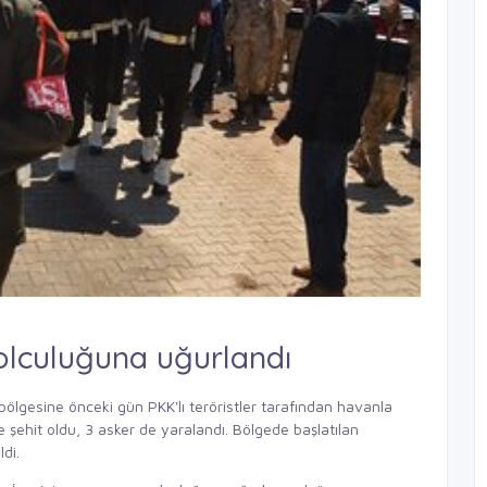
olculuğuna uğurlandı
bölgesine önceki gün PKK'lı teröristler tarafından havanla
 şehit oldu, 3 asker de yaralandı. Bölgede başlatılan
ldi.