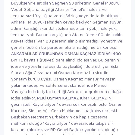
Büyükşehir'e ait olan Seğmen Su şirketinin Genel Müdürü
Vedat Gül, ana bayiliği Atamer Temel'e ihalesiz ve
teminatsız 10 yıllığına verdi. Sözleşmeye de tarih atılmadı.
Ankaralılar Büyükşehir'den cevap bekliyor. Seğmen suyun
adının karıştığı skandal sözleşmede tarih yok, ihale yok,
teminat yok. Bunun karşılığında Atamer'den 400 bin liralık
rüşvet iddiası var. Bu paranın alınıp alınmadığı, yönetim ve
genel müdürün bu paradan alıp almadığı merak konusu.
ANKARALILAR GRUBUNDAN OSMAN KAÇMAZ İDDİASI
400
Bin TL kayıtsız (rüşvet) para alındı iddiası var. Bu paranın
idare ve yönetim arasında paylaşıldığı iddia ediliyor. Eski
Sincan Ağır Ceza hakimi Osman Kaçmaz bu şirketin
yönetim kurulu üyesi. Osman Kaçmaz Mansur Yavaş'ın
yakın arkadaşı ve sahte senet skandalında Mansur
Yavaş'ın birlikte iş takip ettiği Ankaralılar grubunda olduğu
iddia ediliyor.
PEKİ OSMAN KAÇMAZ KİM?
KAÇMAZ'IN
geçmişteki Kayıp trilyon" davası çok konuşulmuştu. Osman
Kaçmaz, Sincan Ağır Ceza Mahkemesi başkanıyken eski
Başbakan Necmettin Erbakan'ın da hapis cezasına
mahkum olduğu "Kayıp trilyon" davasındaki takipsizlik
kararını kaldırmış ve RP Genel Başkan yardımcısı olduğu