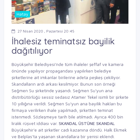
Hatay
27 Nisan 2020 , Pazartesi 20:45
İhalesiz teminatsız bayilik
dağıtılıyor
Büyükşehir Belediyesi'nde tüm ihaleler şeffaf ve kamera
önünde yapılıyor propagandası yapılırken belediye
şirketlerine ait imkanlar birilerine adeta peşkeş çekiliyor.
Skandalların ardı arkası kesilmiyor. Bunun son örneği
Seğmen Su şirketinde yaşandı. Seğmen Su'yun ana
distribütörlüğü sessiz sedasız Atamer Tekel isimli bir şirkete
10 yıllığına verildi. Seğmen Su'yun ana bayilik hakları bu
firmaya verilirken ihale yapılmadı, şirketten teminat
istenmedi. Sözleşmeye tarih bile atılmadı. Ayrıca 400 bin
liralık rüşvet iddiası var.
SKANDAL ÜSTÜNE SKANDAL
Büyükşehir'e ait şirketler cadı kazanına döndü. Halk Ekmek
ve Belplas'ta yaşanan skandallara bir yenisi eklendi.