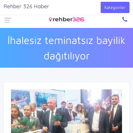
Rehber 326 Haber
Firma Ekle
Kayıt Ol
Giriş Yap
Kategoriler
İhalesiz teminatsız bayilik
dağıtılıyor