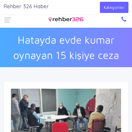
Rehber 326 Haber
Firma Ekle
Kayıt Ol
Giriş Yap
Kategoriler
Hatayda evde kumar
oynayan 15 kişiye ceza