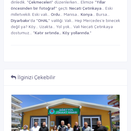
dinledik.
"Çekmeceleri"
düzenlerken... Elimize
"Yıllar
öncesinden bir
fotoğraf"
geçti.
Necati Çetinkaya
... Eski
milletvekili. Eski vali...
Ordu
... Manisa...
Konya
... Bursa...
Diyarbakır
'da
"OHAL"
valiliği. Vali... Hep Mercedes'e binecek
değil ya? Köy... Uzakta... Yol yok... Vali Necati Çetinkaya
dostumuz...
"Katır sırtında...
Köy yollarında."
İlginizi Çekebilir