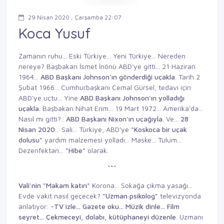
29 Nisan 2020 , Çarşamba 22:07
Koca Yusuf
Zamanın ruhu... Eski Türkiye... Yeni Türkiye... Nereden
nereye? Başbakan İsmet İnönü ABD'ye gitti... 21 Haziran
1964...
ABD
Başkanı Johnson'ın
gönderdiği uçakla
. Tarih 2
Şubat 1966... Cumhurbaşkanı Cemal Gürsel, tedavi için
ABD'ye uçtu... Yine
ABD
Başkanı Johnson'ın
yolladığı
uçakla.
Başbakan Nihat
Erim... 19 Mart 1972... Amerika'da...
Nasıl mı gitti?..
ABD Başkanı
Nixon'ın uçağıyla.
Ve...
28
Nisan
2020
... Salı... Türkiye, ABD'ye
"Koskoca bir uçak
dolusu"
yardım malzemesi yolladı... Maske... Tulum...
Dezenfektan...
"Hibe"
olarak.
***
Vali'nin "Makam katırı"
Korona... Sokağa çıkma yasağı...
Evde vakit nasıl geçecek?
"Uzman psikolog"
televizyonda
anlatıyor:
-TV izle... Gazete oku...
Müzik dinle... Film
seyret...
Çekmeceyi, dolabı, kütüphaneyi
düzenle
. Uzmanı