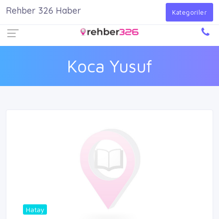
Rehber 326 Haber
Firma Ekle
Kayıt Ol
Giriş Yap
Kategoriler
Koca Yusuf
Hatay