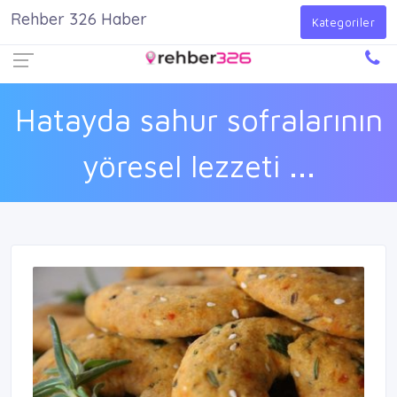
Rehber 326 Haber
Firma Ekle
Kayıt Ol
Giriş Yap
Kategoriler
Hatayda sahur sofralarının
yöresel lezzeti ...