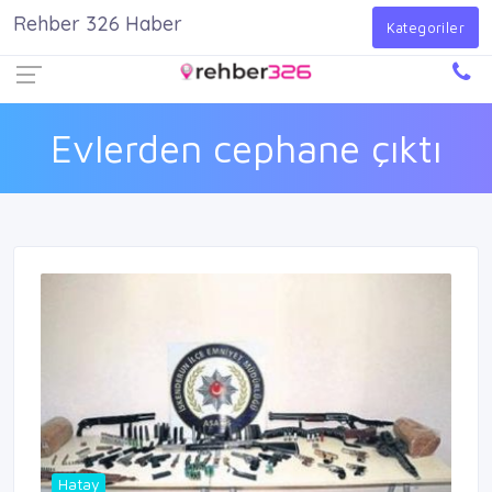
Rehber 326 Haber
Firma Ekle
Kayıt Ol
Giriş Yap
Kategoriler
Evlerden cephane çıktı
Hatay