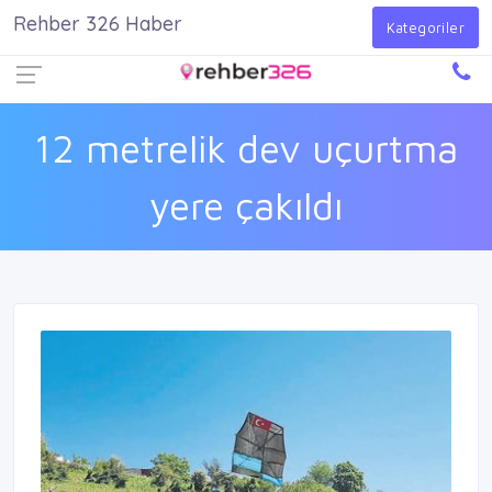
Rehber 326 Haber
Firma Ekle
Kayıt Ol
Giriş Yap
Kategoriler
12 metrelik dev uçurtma
yere çakıldı