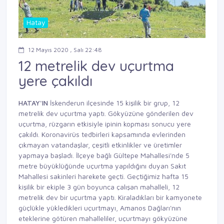
Hatay
12 Mayıs 2020 , Salı 22:48
12 metrelik dev uçurtma
yere çakıldı
HATAY'IN
İskenderun ilçesinde 15 kişilik bir grup, 12
metrelik dev uçurtma yaptı. Gökyüzüne gönderilen dev
uçurtma, rüzgarın etkisiyle ipinin kopması sonucu yere
çakıldı. Koronavirüs tedbirleri kapsamında evlerinden
çıkmayan vatandaşlar, çeşitli etkinlikler ve üretimler
yapmaya başladı. İlçeye bağlı Gültepe Mahallesi'nde 5
metre büyüklüğünde uçurtma yapıldığını duyan Sakıt
Mahallesi sakinleri harekete geçti. Geçtiğimiz hafta 15
kişilik bir ekiple 3 gün boyunca çalışan mahalleli, 12
metrelik dev bir uçurtma yaptı. Kiraladıkları bir kamyonete
güçlükle yükledikleri uçurtmayı, Amanos Dağları'nın
eteklerine götüren mahalleliler, uçurtmayı gökyüzüne