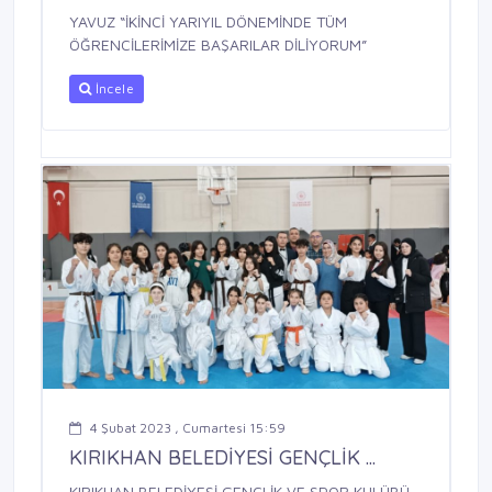
YAVUZ “İKİNCİ YARIYIL DÖNEMİNDE TÜM
ÖĞRENCİLERİMİZE BAŞARILAR DİLİYORUM”
İncele
4 Şubat 2023 , Cumartesi 15:59
KIRIKHAN BELEDİYESİ GENÇLİK ...
KIRIKHAN BELEDİYESİ GENÇLİK VE SPOR KULÜBÜ