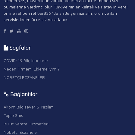
Rehber326, müşterilerin zaman ve mekan fark etmeden sizi
bulmalarına yardımcı olur. Türkiye’nin en kaliteli ve Hatay'ın yerel
online rehberi rehber326 ‘da sizde yerinizi alın, ürün ve ilan
servislerinden ücretsiz yararlanın.
Sayfalar
COVID-19 Bilgilendirme
Neden Firmamı Eklemeliyim ?
NÖBETÇİ ECZANELER
Bağlantılar
Akbim Bilgisayar & Yazılım
Toplu Sms
Bulut Santral Hizmetleri
Nöbetçi Eczaneler