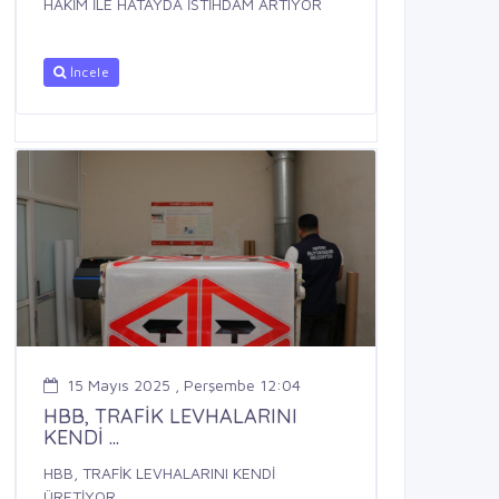
HAKİM İLE HATAYDA İSTİHDAM ARTIYOR
İncele
15 Mayıs 2025 , Perşembe 12:04
HBB, TRAFİK LEVHALARINI
KENDİ ...
HBB, TRAFİK LEVHALARINI KENDİ
ÜRETİYOR