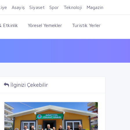
Firma Ekle
Kayıt Ol
Giriş Yap
kiye
Asayiş
Siyaset
Spor
Teknoloji
Magazin
 Etkinlik
Yöresel Yemekler
Turistik Yerler
İlginizi Çekebilir