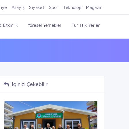
Firma Ekle
Kayıt Ol
Giriş Yap
kiye
Asayiş
Siyaset
Spor
Teknoloji
Magazin
 Etkinlik
Yöresel Yemekler
Turistik Yerler
İlginizi Çekebilir