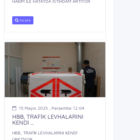
HAKİM İLE HATAYDA İSTİHDAM ARTIYOR
İncele
15 Mayıs 2025 , Perşembe 12:04
HBB, TRAFİK LEVHALARINI
KENDİ ...
HBB, TRAFİK LEVHALARINI KENDİ
ÜRETİYOR