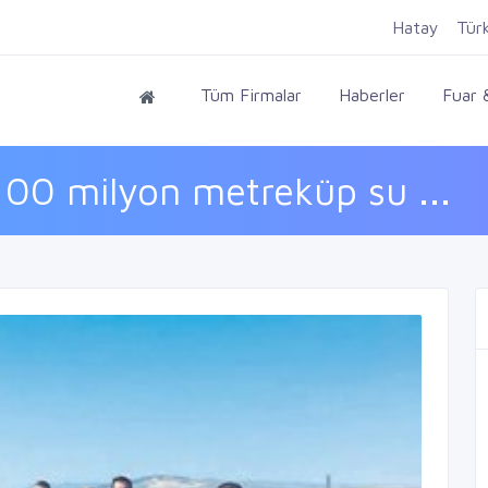
Hatay
Tür
Tüm Firmalar
Haberler
Fuar &
100 milyon metreküp su ...