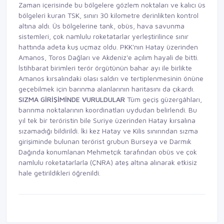
Zaman içerisinde bu bölgelere gözlem noktaları ve kalıcı üs
bölgeleri kuran TSK, sınırı 30 kilometre derinlikten kontrol
altına aldı. Üs bölgelerine tank, obüs, hava savunma
sistemleri, çok namlulu roketatarlar yerleştirilince sınır
hattında adeta kuş uçmaz oldu. PKK'nın Hatay üzerinden
Amanos, Toros Dağları ve Akdeniz'e açılım hayali de bitti.
İstihbarat birimleri terör örgütünün bahar ayı ile birlikte
Amanos kırsalındaki olası saldırı ve tertiplenmesinin önüne
geçebilmek için barınma alanlarının haritasını da çıkardı.
SIZMA GİRİŞİMİNDE VURULDULAR
Tüm geçiş güzergâhları,
barınma noktalarının koordinatları uydudan belirlendi. Bu
yıl tek bir teröristin bile Suriye üzerinden Hatay kırsalına
sızamadığı bildirildi. İki kez Hatay ve Kilis sınırından sızma
girişiminde bulunan terörist grubun Burseya ve Darmık
Dağında konumlanan Mehmetçik tarafından obüs ve çok
namlulu roketatarlarla (ÇNRA) ateş altına alınarak etkisiz
hale getirildikleri öğrenildi.