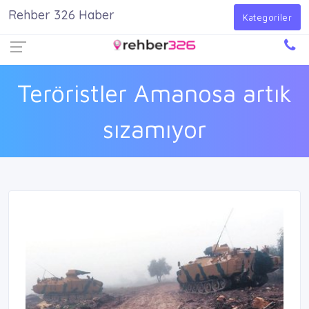
Rehber 326 Haber
Firma Ekle
Kayıt Ol
Giriş Yap
Kategoriler
Teröristler Amanosa artık
sızamıyor