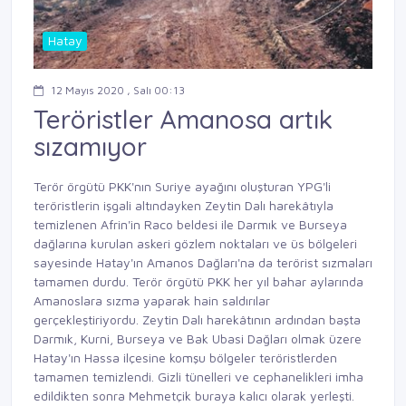
Hatay
12 Mayıs 2020 , Salı 00:13
Teröristler Amanosa artık
sızamıyor
Terör örgütü PKK'nın Suriye ayağını oluşturan YPG'li
teröristlerin işgali altındayken Zeytin Dalı harekâtıyla
temizlenen Afrin'in Raco beldesi ile Darmık ve Burseya
dağlarına kurulan askeri gözlem noktaları ve üs bölgeleri
sayesinde Hatay'ın Amanos Dağları'na da terörist sızmaları
tamamen durdu. Terör örgütü PKK her yıl bahar aylarında
Amanoslara sızma yaparak hain saldırılar
gerçekleştiriyordu. Zeytin Dalı harekâtının ardından başta
Darmık, Kurni, Burseya ve Bak Ubasi Dağları olmak üzere
Hatay'ın Hassa ilçesine komşu bölgeler teröristlerden
tamamen temizlendi. Gizli tünelleri ve cephanelikleri imha
edildikten sonra Mehmetçik buraya kalıcı olarak yerleşti.