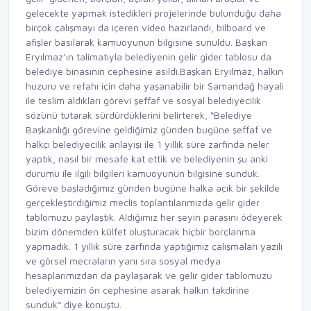
gelecekte yapmak istedikleri projelerinde bulunduğu daha
birçok çalışmayı da içeren video hazırlandı, bilboard ve
afişler basılarak kamuoyunun bilgisine sunuldu. Başkan
Eryılmaz’ın talimatıyla belediyenin gelir gider tablosu da
belediye binasının cephesine asıldı.Başkan Eryılmaz, halkın
huzuru ve refahı için daha yaşanabilir bir Samandağ hayali
ile teslim aldıkları görevi şeffaf ve sosyal belediyecilik
sözünü tutarak sürdürdüklerini belirterek, “Belediye
Başkanlığı görevine geldiğimiz günden bugüne şeffaf ve
halkçı belediyecilik anlayışı ile 1 yıllık süre zarfında neler
yaptık, nasıl bir mesafe kat ettik ve belediyenin şu anki
durumu ile ilgili bilgileri kamuoyunun bilgisine sunduk.
Göreve başladığımız günden bugüne halka açık bir şekilde
gerçekleştirdiğimiz meclis toplantılarımızda gelir gider
tablomuzu paylaştık. Aldığımız her şeyin parasını ödeyerek
bizim dönemden külfet oluşturacak hiçbir borçlanma
yapmadık. 1 yıllık süre zarfında yaptığımız çalışmaları yazılı
ve görsel mecraların yanı sıra sosyal medya
hesaplarımızdan da paylaşarak ve gelir gider tablomuzu
belediyemizin ön cephesine asarak halkın takdirine
sunduk“ diye konuştu.