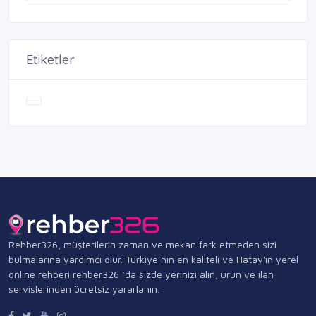
Etiketler
Rehber326, müşterilerin zaman ve mekan fark etmeden sizi
bulmalarına yardımcı olur. Türkiye’nin en kaliteli ve Hatay'ın yerel
online rehberi rehber326 ‘da sizde yerinizi alın, ürün ve ilan
servislerinden ücretsiz yararlanın.