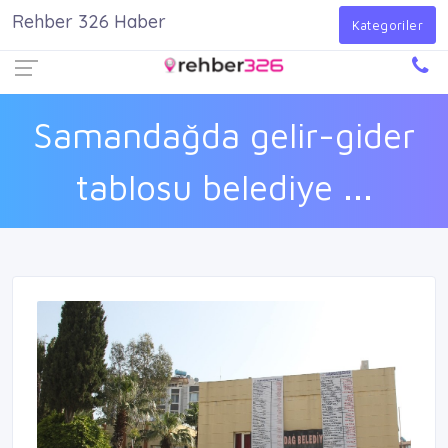
Rehber 326 Haber
Firma Ekle
Kayıt Ol
Giriş Yap
Kategoriler
Samandağda gelir-gider
tablosu belediye ...