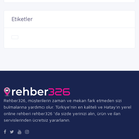
Etiketler
Rehber326, müşterilerin zaman ve mekan fark etmeden sizi
bulmalarına yardımcı olur. Türkiye’nin en kaliteli ve Hatay'ın yerel
online rehberi rehber326 ‘da sizde yerinizi alın, ürün ve ilan
servislerinden ücretsiz yararlanın.