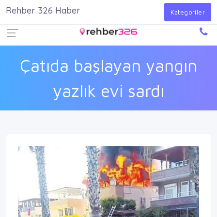
Rehber 326 Haber
Firma Ekle
Kayıt Ol
Giriş Yap
Kategoriler
Çatıda başlayan yangın
yazlık evi sardı