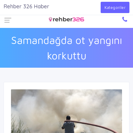
Rehber 326 Haber
Firma Ekle
Kayıt Ol
Giriş Yap
Kategoriler
Samandağda ot yangını
korkuttu