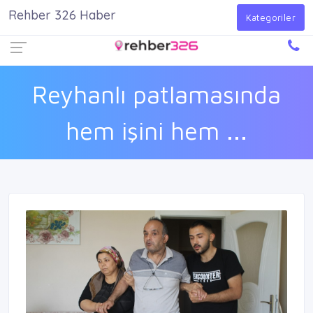
Rehber 326 Haber
Firma Ekle
Kayıt Ol
Giriş Yap
Kategoriler
Reyhanlı patlamasında
hem işini hem ...