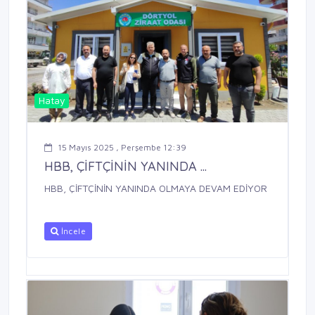
Hatay
15 Mayıs 2025 , Perşembe 12:39
HBB, ÇİFTÇİNİN YANINDA ...
HBB, ÇİFTÇİNİN YANINDA OLMAYA DEVAM EDİYOR
İncele