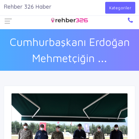
Rehber 326 Haber
Firma Ekle
Kayıt Ol
Giriş Yap
Kategoriler
Cumhurbaşkanı Erdoğan
Mehmetçiğin ...