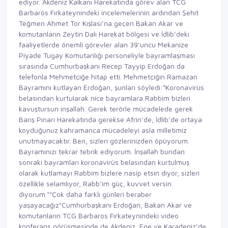
ediyor. Akdeniz Kalkanı Harekatında görev alan TCG
Barbaros Fırkateynindeki incelemelerinin ardından Şehit
Teğmen Ahmet Tor Kışlası’na geçen Bakan Akar ve
komutanların Zeytin Dalı Harekat bölgesi ve İdlib’deki
faaliyetlerde önemli görevler alan 39’uncu Mekanize
Piyade Tugay Komutanlığı personeliyle bayramlaşması
sırasında Cumhurbaşkanı Recep Tayyip Erdoğan da
telefonla Mehmetçiğe hitap etti. Mehmetçiğin Ramazan
Bayramını kutlayan Erdoğan, şunları söyledi:“Koronavirüs
belasından kurtularak nice bayramlara Rabbim bizleri
kavuştursun inşallah. Gerek terörle mücadelede gerek
Barış Pınarı Harekatında gerekse Afrin’de, İdlib’de ortaya
koyduğunuz kahramanca mücadeleyi asla milletimiz
unutmayacaktır. Ben, sizleri gözlerinizden öpüyorum.
Bayramınızı tekrar tebrik ediyorum. İnşallah bundan
sonraki bayramları koronavirüs belasından kurtulmuş
olarak kutlamayı Rabbim bizlere nasip etsin diyor, sizleri
özellikle selamlıyor, Rabb’im güç, kuvvet versin
diyorum.""Çok daha farklı günleri beraber
yaşayacağız"Cumhurbaşkanı Erdoğan, Bakan Akar ve
komutanların TCG Barbaros Fırkateynindeki video
konferans görüşmesinde de Akdeniz, Ege ve Karadeniz’de