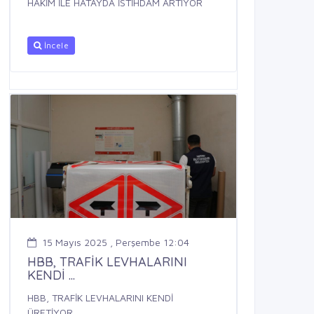
HAKİM İLE HATAYDA İSTİHDAM ARTIYOR
İncele
15 Mayıs 2025 , Perşembe 12:04
HBB, TRAFİK LEVHALARINI
KENDİ ...
HBB, TRAFİK LEVHALARINI KENDİ
ÜRETİYOR