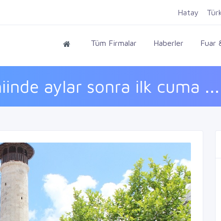
Hatay
Tür
Tüm Firmalar
Haberler
Fuar &
nde aylar sonra ilk cuma ...