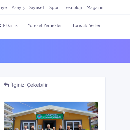
Firma Ekle
Kayıt Ol
Giriş Yap
kiye
Asayiş
Siyaset
Spor
Teknoloji
Magazin
 Etkinlik
Yöresel Yemekler
Turistik Yerler
İlginizi Çekebilir