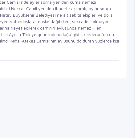
ccar Camisi’nde aylar sonra yeniden cuma namazı
Habib-i Neccar Camii yeniden ibadete açılarak, aylar sonra
atay Büyükşehir Belediyesi’ne ait zabıta ekipleri ve polis
isteyen vatandaşlara maske dağıtırken, seccadesi olmayan
llarına riayet edilerek caminin avlusunda namaz kılan
tiler.Ayrıca Türkiye genelinde olduğu gibi İskenderun’da da
lındı. Nihal Atakaş Camisi’nin avlusunu dolduran yüzlerce kişi