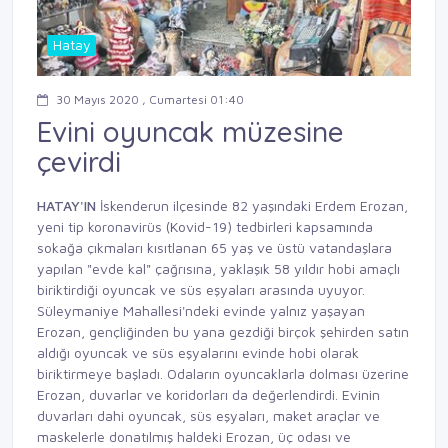
Hatay
30 Mayıs 2020 , Cumartesi 01:40
Evini oyuncak müzesine
çevirdi
HATAY'IN
İskenderun ilçesinde 82 yaşındaki Erdem Erozan,
yeni tip koronavirüs (Kovid-19) tedbirleri kapsamında
sokağa çıkmaları kısıtlanan 65 yaş ve üstü vatandaşlara
yapılan "evde kal" çağrısına, yaklaşık 58 yıldır hobi amaçlı
biriktirdiği oyuncak ve süs eşyaları arasında uyuyor.
Süleymaniye Mahallesi'ndeki evinde yalnız yaşayan
Erozan, gençliğinden bu yana gezdiği birçok şehirden satın
aldığı oyuncak ve süs eşyalarını evinde hobi olarak
biriktirmeye başladı. Odaların oyuncaklarla dolması üzerine
Erozan, duvarlar ve koridorları da değerlendirdi. Evinin
duvarları dahi oyuncak, süs eşyaları, maket araçlar ve
maskelerle donatılmış haldeki Erozan, üç odası ve