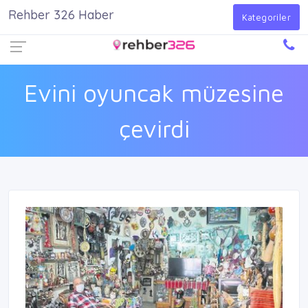
Rehber 326 Haber
Firma Ekle
Kayıt Ol
Giriş Yap
Kategoriler
Evini oyuncak müzesine
çevirdi