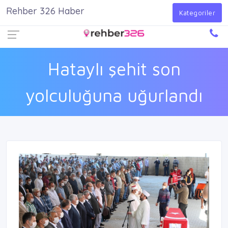
Rehber 326 Haber
Firma Ekle
Kayıt Ol
Giriş Yap
Kategoriler
Hataylı şehit son
yolculuğuna uğurlandı