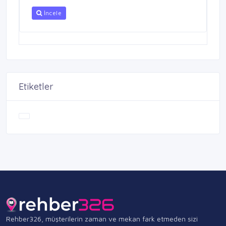
İncele
Etiketler
Rehber326, müşterilerin zaman ve mekan fark etmeden sizi