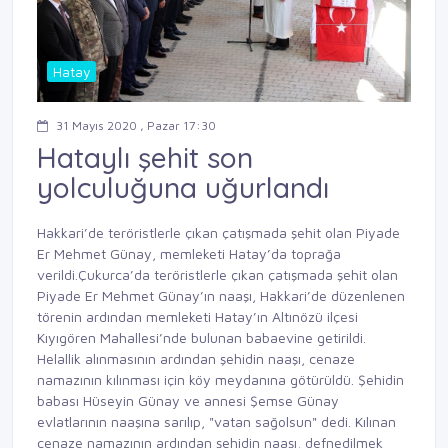
Hatay
31 Mayıs 2020 , Pazar 17:30
Hataylı şehit son
yolculuğuna uğurlandı
Hakkari’de teröristlerle çıkan çatışmada şehit olan Piyade
Er Mehmet Günay, memleketi Hatay’da toprağa
verildi.Çukurca’da teröristlerle çıkan çatışmada şehit olan
Piyade Er Mehmet Günay’ın naaşı, Hakkari’de düzenlenen
törenin ardından memleketi Hatay’ın Altınözü ilçesi
Kıyıgören Mahallesi’nde bulunan babaevine getirildi.
Helallik alınmasının ardından şehidin naaşı, cenaze
namazının kılınması için köy meydanına götürüldü. Şehidin
babası Hüseyin Günay ve annesi Şemse Günay
evlatlarının naaşına sarılıp, "vatan sağolsun" dedi. Kılınan
cenaze namazının ardından şehidin naaşı, defnedilmek