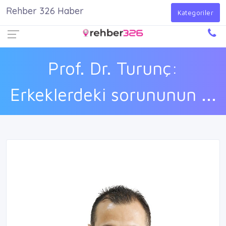
Rehber 326 Haber
Firma Ekle
Kayıt Ol
Giriş Yap
Kategoriler
Prof. Dr. Turunç:
Erkeklerdeki sorununun ...