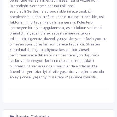
penis içine yerleştirilmektedir. Başarı şansı yüzde 90’ın
üzerindedir.”Sertleşme sorunu riski nasıl
azaltılabilirSertleşme sorunu risklerini azaltmak için
önerilerde bulunan Prof. Dr. Tahsin Turunç, “Öncelikle, risk
faktörlerinin ortadan kaldırılması gerekir. Kolesterol
içermeyen bir diyet uygulanması, aşırı kiloların verilmesi
önemlidir. Yiyecek olarak sebze ve meyve tercih
edilmelidir. Egzersiz, düzenli yürüyüşler ya da fazla yorucu
olmayan spor uğraşıları son derece faydalıdır. Stresten
kaçınılmalıdır. Sigara içiliyorsa kesilmelidir. Cinsel
performansı azalttıkları bilinen bazı tansiyon düşürücü
ilaçlar ve depresyon ilaçlarının kullanımında dikkatli
olunmalıdır. Eşler arasındaki sorunlar da iktidarsızlıkta
önemli bir yer tutar. İyi bir aile yaşantısı ve eşler arasında
anlayış cinsel yaşantıyı düzeltebilir” şeklinde konuştu.
İlginizi Çekebilir