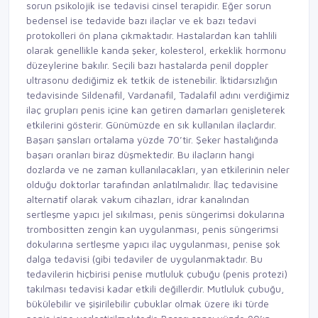
sorun psikolojik ise tedavisi cinsel terapidir. Eğer sorun
bedensel ise tedavide bazı ilaçlar ve ek bazı tedavi
protokolleri ön plana çıkmaktadır. Hastalardan kan tahlili
olarak genellikle kanda şeker, kolesterol, erkeklik hormonu
düzeylerine bakılır. Seçili bazı hastalarda penil doppler
ultrasonu dediğimiz ek tetkik de istenebilir. İktidarsızlığın
tedavisinde Sildenafil, Vardanafil, Tadalafil adını verdiğimiz
ilaç grupları penis içine kan getiren damarları genişleterek
etkilerini gösterir. Günümüzde en sık kullanılan ilaçlardır.
Başarı şansları ortalama yüzde 70’tir. Şeker hastalığında
başarı oranları biraz düşmektedir. Bu ilaçların hangi
dozlarda ve ne zaman kullanılacakları, yan etkilerinin neler
olduğu doktorlar tarafından anlatılmalıdır. İlaç tedavisine
alternatif olarak vakum cihazları, idrar kanalından
sertleşme yapıcı jel sıkılması, penis süngerimsi dokularına
trombositten zengin kan uygulanması, penis süngerimsi
dokularına sertleşme yapıcı ilaç uygulanması, penise şok
dalga tedavisi (gibi tedaviler de uygulanmaktadır. Bu
tedavilerin hiçbirisi penise mutluluk çubuğu (penis protezi)
takılması tedavisi kadar etkili değillerdir. Mutluluk çubuğu,
bükülebilir ve şişirilebilir çubuklar olmak üzere iki türde