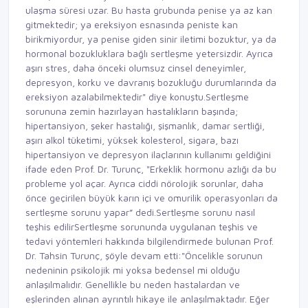
ulaşma süresi uzar. Bu hasta grubunda penise ya az kan
gitmektedir; ya ereksiyon esnasında peniste kan
birikmiyordur, ya penise giden sinir iletimi bozuktur, ya da
hormonal bozukluklara bağlı sertleşme yetersizdir. Ayrıca
aşırı stres, daha önceki olumsuz cinsel deneyimler,
depresyon, korku ve davranış bozukluğu durumlarında da
ereksiyon azalabilmektedir" diye konuştu.Sertleşme
sorununa zemin hazırlayan hastalıkların başında;
hipertansiyon, şeker hastalığı, şişmanlık, damar sertliği,
aşırı alkol tüketimi, yüksek kolesterol, sigara, bazı
hipertansiyon ve depresyon ilaçlarının kullanımı geldiğini
ifade eden Prof. Dr. Turunç, "Erkeklik hormonu azlığı da bu
probleme yol açar. Ayrıca ciddi nörolojik sorunlar, daha
önce geçirilen büyük karın içi ve omurilik operasyonları da
sertleşme sorunu yapar” dedi.Sertleşme sorunu nasıl
teşhis edilirSertleşme sorununda uygulanan teşhis ve
tedavi yöntemleri hakkında bilgilendirmede bulunan Prof.
Dr. Tahsin Turunç, şöyle devam etti:"Öncelikle sorunun
nedeninin psikolojik mi yoksa bedensel mi olduğu
anlaşılmalıdır. Genellikle bu neden hastalardan ve
eşlerinden alınan ayrıntılı hikaye ile anlaşılmaktadır. Eğer