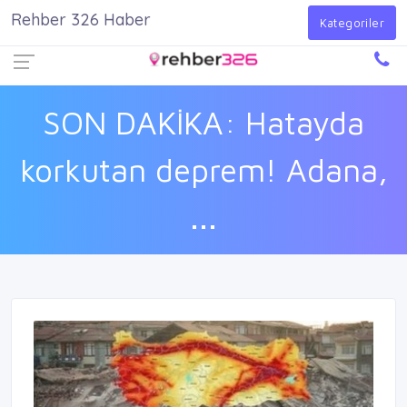
Rehber 326 Haber
Firma Ekle
Kayıt Ol
Giriş Yap
Kategoriler
SON DAKİKA: Hatayda
korkutan deprem! Adana,
...