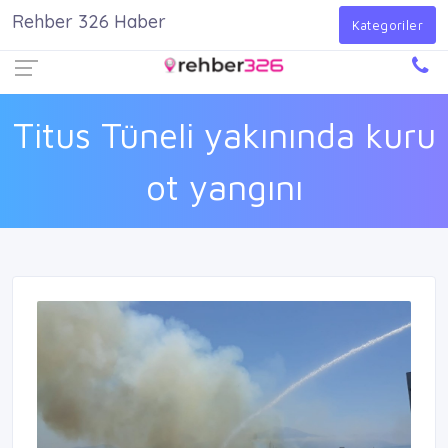
Rehber 326 Haber
Firma Ekle
Kayıt Ol
Giriş Yap
Kategoriler
Titus Tüneli yakınında kuru
ot yangını