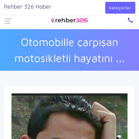
Rehber 326 Haber
Firma Ekle
Kayıt Ol
Giriş Yap
Kategoriler
Otomobille çarpışan
motosikletli hayatını ...