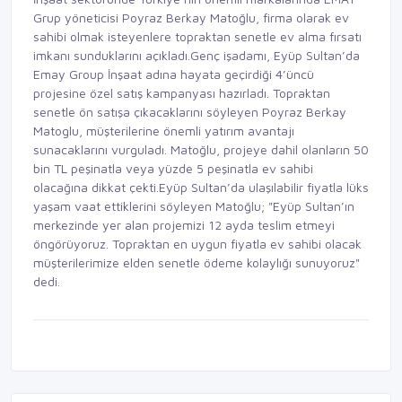
Grup yöneticisi Poyraz Berkay Matoğlu, firma olarak ev
sahibi olmak isteyenlere topraktan senetle ev alma fırsatı
imkanı sunduklarını açıkladı.Genç işadamı, Eyüp Sultan’da
Emay Group İnşaat adına hayata geçirdiği 4’üncü
projesine özel satış kampanyası hazırladı. Topraktan
senetle ön satışa çıkacaklarını söyleyen Poyraz Berkay
Matoglu, müşterilerine önemli yatırım avantajı
sunacaklarını vurguladı. Matoğlu, projeye dahil olanların 50
bin TL peşinatla veya yüzde 5 peşinatla ev sahibi
olacağına dikkat çekti.Eyüp Sultan’da ulaşılabilir fiyatla lüks
yaşam vaat ettiklerini söyleyen Matoğlu; "Eyüp Sultan’ın
merkezinde yer alan projemizi 12 ayda teslim etmeyi
öngörüyoruz. Topraktan en uygun fiyatla ev sahibi olacak
müşterilerimize elden senetle ödeme kolaylığı sunuyoruz"
dedi.