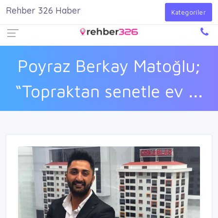
Rehber 326 Haber
Firma Ekle
Kayıt Ol
Giriş Yap
Kategoriler
Poyraz Berkay Matoğlu;
“Topraktan senetle ev ...