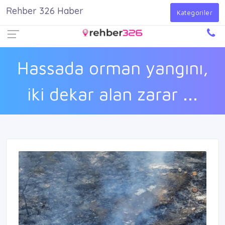
Rehber 326 Haber
Firma Ekle
Kayıt Ol
Giriş Yap
Kategoriler
Hassada orman yangını,
iki dekar alan zarar ...