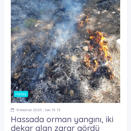
Hatay
9 Haziran 2020 , Salı 15:15
Hassada orman yangını, iki
dekar alan zarar gördü