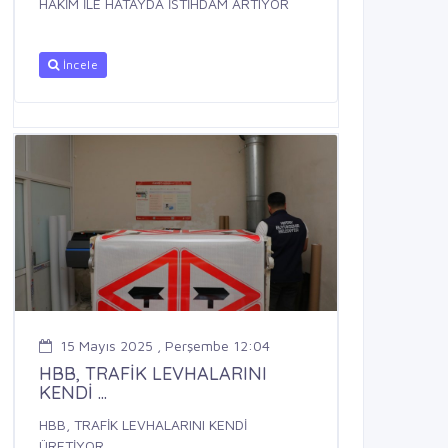
HAKİM İLE HATAYDA İSTİHDAM ARTIYOR
İncele
15 Mayıs 2025 , Perşembe 12:04
HBB, TRAFİK LEVHALARINI
KENDİ ...
HBB, TRAFİK LEVHALARINI KENDİ
ÜRETİYOR