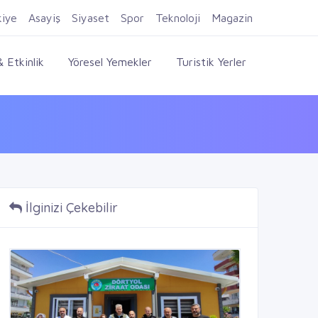
Firma Ekle
Kayıt Ol
Giriş Yap
kiye
Asayiş
Siyaset
Spor
Teknoloji
Magazin
 Etkinlik
Yöresel Yemekler
Turistik Yerler
İlginizi Çekebilir