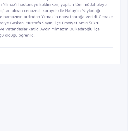
dın Yılmaz’ı hastaneye kaldırırken, yapılan tüm müdahaleye
’tan alınan cenazesi, karayolu ile Hatay’ın Yayladağı
aze namazının ardından Yılmaz’ın naaşı toprağa verildi. Cenaze
lediye Başkanı Mustafa Sayın, İlçe Emniyet Amiri Şükrü
e vatandaşlar katıldı.Aydın Yılmaz’ın Dulkadiroğlu İlçe
u olduğu öğrenildi.