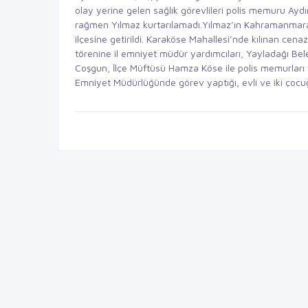
olay yerine gelen sağlık görevlileri polis memuru Ay
rağmen Yılmaz kurtarılamadı.Yılmaz’ın Kahramanmaraş
ilçesine getirildi. Karaköse Mahallesi’nde kılınan cen
törenine il emniyet müdür yardımcıları, Yayladağı Be
Coşgun, İlçe Müftüsü Hamza Köse ile polis memurları v
Emniyet Müdürlüğünde görev yaptığı, evli ve iki çocuğ