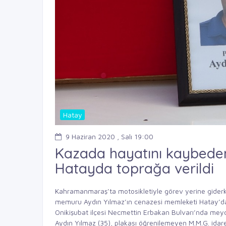
Hatay
9 Haziran 2020 , Salı 19:00
Kazada hayatını kaybeden
Hatayda toprağa verildi
Kahramanmaraş’ta motosikletiyle görev yerine giderke
memuru Aydın Yılmaz’ın cenazesi memleketi Hatay’da t
Onikişubat ilçesi Necmettin Erbakan Bulvarı’nda meyd
Aydın Yılmaz (35), plakası öğrenilemeyen M.M.G. idares