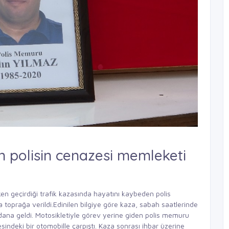
 polisin cenazesi memleketi
n geçirdiği trafik kazasında hayatını kaybeden polis
oprağa verildi.Edinilen bilgiye göre kaza, sabah saatlerinde
ana geldi. Motosikletiyle görev yerine giden polis memuru
indeki bir otomobille çarpıştı. Kaza sonrası ihbar üzerine