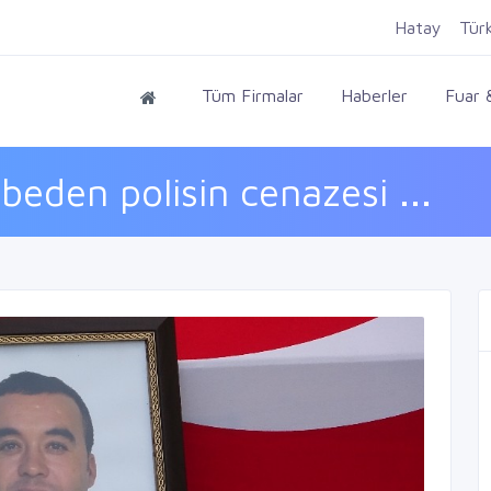
Hatay
Tür
Tüm Firmalar
Haberler
Fuar &
eden polisin cenazesi ...