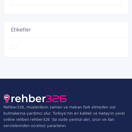
Etiketler
Rehber326, müşterilerin zaman ve mekan fark etmeden sizi
bulmalarına yardımcı olur. Türkiye’nin en kaliteli ve Hatay'ın yerel
online rehberi rehber326 ‘da sizde yerinizi alın, ürün ve ilan
servislerinden ücretsiz yararlanın.