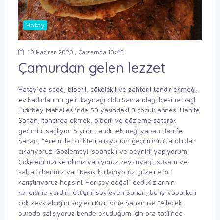
Hatay
10 Haziran 2020 , Çarşamba 10:45
Çamurdan gelen lezzet
Hatay’da sade, biberli, çökelekli ve zahterli tandır ekmeği,
ev kadınlarının gelir kaynağı oldu.Samandağ ilçesine bağlı
Hıdırbey Mahallesi’nde 53 yaşındaki 3 çocuk annesi Hanife
Şahan, tandırda ekmek, biberli ve gözleme satarak
geçimini sağlıyor. 5 yıldır tandır ekmeği yapan Hanife
Şahan, "Ailem ile birlikte çalışıyorum geçimimizi tandırdan
çıkarıyoruz. Gözlemeyi ıspanaklı ve peynirli yapıyorum.
Çökeleğimizi kendimiz yapıyoruz zeytinyağı, susam ve
salça biberimiz var. Kekik kullanıyoruz güzelce bir
karıştırıyoruz hepsini. Her şey doğal" dedi.Kızlarının
kendisine yardım ettiğini söyleyen Şahan, bu işi yaparken
çok zevk aldığını söyledi.Kızı Döne Şahan ise "Ailecek
burada çalışıyoruz bende okuduğum için ara tatilinde