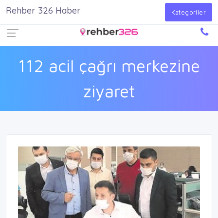
Rehber 326 Haber
Firma Ekle
Kayıt Ol
Giriş Yap
Kategoriler
112 acil çağrı merkezine
ziyaret