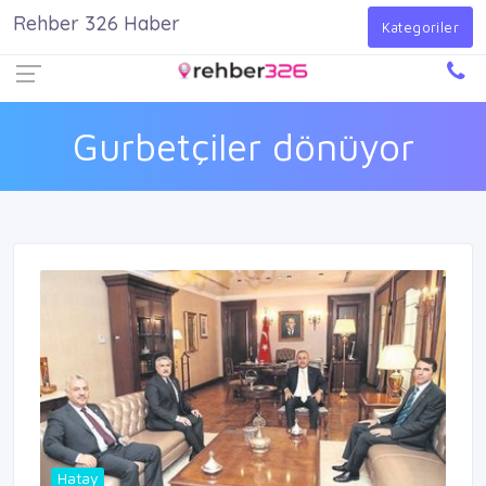
Rehber 326 Haber
Firma Ekle
Kayıt Ol
Giriş Yap
Kategoriler
Gurbetçiler dönüyor
Hatay