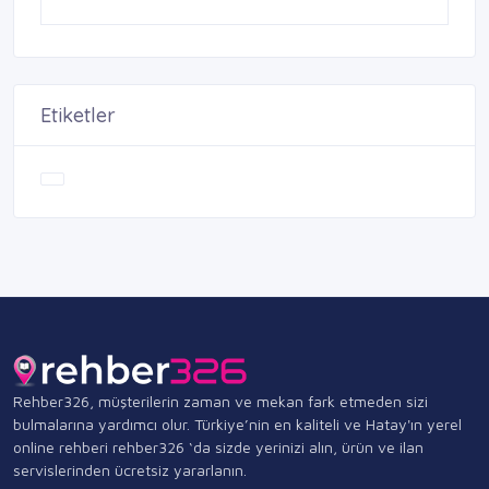
Etiketler
Rehber326, müşterilerin zaman ve mekan fark etmeden sizi
bulmalarına yardımcı olur. Türkiye’nin en kaliteli ve Hatay'ın yerel
online rehberi rehber326 ‘da sizde yerinizi alın, ürün ve ilan
servislerinden ücretsiz yararlanın.