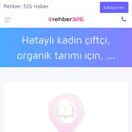
Rehber 326 Haber
Firma Ekle
Kayıt Ol
Giriş Yap
Kategoriler
Hataylı kadın çiftçi,
organik tarımı için, ...