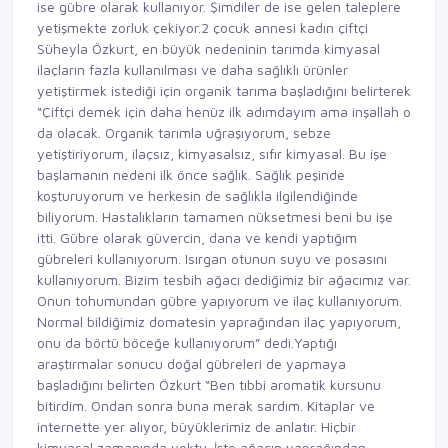
ise gübre olarak kullanıyor. Şimdiler de ise gelen taleplere
yetişmekte zorluk çekiyor.2 çocuk annesi kadın çiftçi
Süheyla Özkurt, en büyük nedeninin tarımda kimyasal
ilaçların fazla kullanılması ve daha sağlıklı ürünler
yetiştirmek istediği için organik tarıma başladığını belirterek
“Çiftçi demek için daha henüz ilk adımdayım ama inşallah o
da olacak. Organik tarımla uğraşıyorum, sebze
yetiştiriyorum, ilaçsız, kimyasalsız, sıfır kimyasal. Bu işe
başlamanın nedeni ilk önce sağlık. Sağlık peşinde
koşturuyorum ve herkesin de sağlıkla ilgilendiğinde
biliyorum. Hastalıkların tamamen nüksetmesi beni bu işe
itti. Gübre olarak güvercin, dana ve kendi yaptığım
gübreleri kullanıyorum. Isırgan otunun suyu ve posasını
kullanıyorum. Bizim tesbih ağacı dediğimiz bir ağacımız var.
Onun tohumundan gübre yapıyorum ve ilaç kullanıyorum.
Normal bildiğimiz domatesin yaprağından ilaç yapıyorum,
onu da börtü böceğe kullanıyorum” dedi.Yaptığı
araştırmalar sonucu doğal gübreleri de yapmaya
başladığını belirten Özkurt “Ben tıbbi aromatik kursunu
bitirdim. Ondan sonra buna merak sardım. Kitaplar ve
internette yer alıyor, büyüklerimiz de anlatır. Hiçbir
kimyasal zamanında yoktu. İşte ağacın yaprağından,