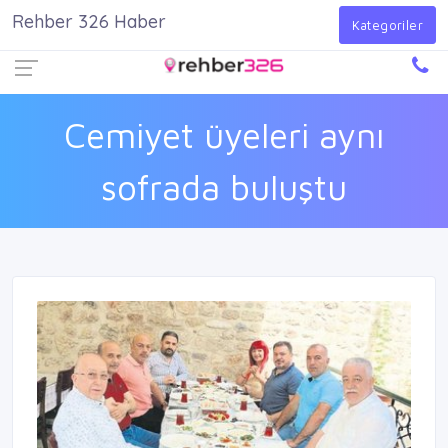
Rehber 326 Haber
Firma Ekle
Kayıt Ol
Giriş Yap
Kategoriler
Cemiyet üyeleri aynı
sofrada buluştu