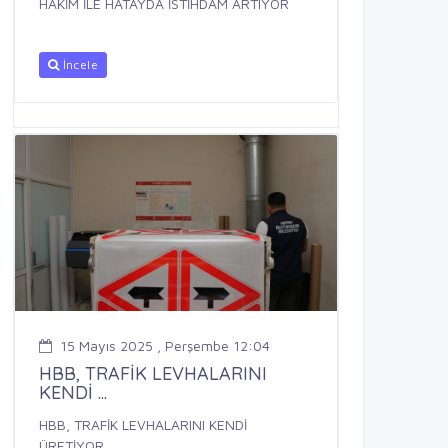
HAKİM İLE HATAYDA İSTİHDAM ARTIYOR
İncele
15 Mayıs 2025 , Perşembe 12:04
HBB, TRAFİK LEVHALARINI
KENDİ ...
HBB, TRAFİK LEVHALARINI KENDİ
ÜRETİYOR