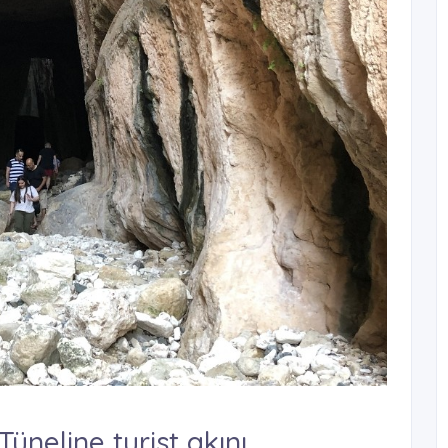
Tüneline turist akını