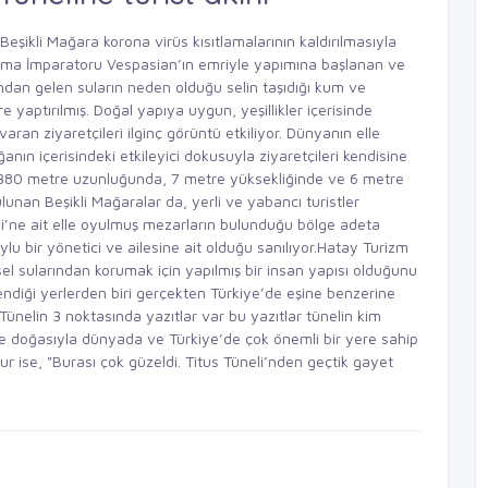
şikli Mağara korona virüs kısıtlamalarının kaldırılmasıyla
r.Roma İmparatoru Vespasian’ın emriyle yapımına başlanan ve
an gelen suların neden olduğu selin taşıdığı kum ve
e yaptırılmış. Doğal yapıya uygun, yeşillikler içerisinde
ran ziyaretçileri ilginç görüntü etkiliyor. Dünyanın elle
anın içerisindeki etkileyici dokusuyla ziyaretçileri kendisine
n 380 metre uzunluğunda, 7 metre yüksekliğinde ve 6 metre
unan Beşikli Mağaralar da, yerli ve yabancı turistler
i’ne ait elle oyulmuş mezarların bulunduğu bölge adeta
u bir yönetici ve ailesine ait olduğu sanılıyor.Hatay Turizm
sel sularından korumak için yapılmış bir insan yapısı olduğunu
endiği yerlerden biri gerçekten Türkiye’de eşine benzerine
Tünelin 3 noktasında yazıtlar var bu yazıtlar tünelin kim
ü ve doğasıyla dünyada ve Türkiye’de çok önemli bir yere sahip
r ise, "Burası çok güzeldi. Titus Tüneli’nden geçtik gayet