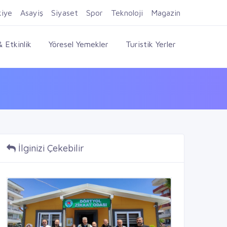
Firma Ekle
Kayıt Ol
Giriş Yap
kiye
Asayiş
Siyaset
Spor
Teknoloji
Magazin
 Etkinlik
Yöresel Yemekler
Turistik Yerler
İlginizi Çekebilir