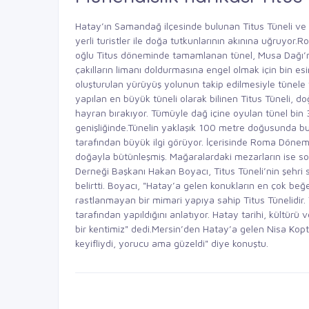
Hatay’ın Samandağ ilçesinde bulunan Titus Tüneli ve Be
yerli turistler ile doğa tutkunlarının akınına uğruyo
oğlu Titus döneminde tamamlanan tünel, Musa Dağı’nd
çakılların limanı doldurmasına engel olmak için bin esir
oluşturulan yürüyüş yolunun takip edilmesiyle tünele va
yapılan en büyük tüneli olarak bilinen Titus Tüneli, doğ
hayran bırakıyor. Tümüyle dağ içine oyulan tünel bi
genişliğinde.Tünelin yaklaşık 100 metre doğusunda bul
tarafından büyük ilgi görüyor. İçerisinde Roma Dönem
doğayla bütünleşmiş. Mağaralardaki mezarların ise soyl
Derneği Başkanı Hakan Boyacı, Titus Tüneli’nin şehri 
belirtti. Boyacı, "Hatay’a gelen konukların en çok beğ
rastlanmayan bir mimari yapıya sahip Titus Tünelidir. 
tarafından yapıldığını anlatıyor. Hatay tarihi, kültür
bir kentimiz" dedi.Mersin’den Hatay’a gelen Nisa Koptu
keyifliydi, yorucu ama güzeldi" diye konuştu.