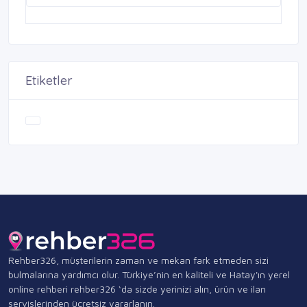
Etiketler
Rehber326, müşterilerin zaman ve mekan fark etmeden sizi
bulmalarına yardımcı olur. Türkiye’nin en kaliteli ve Hatay'ın yerel
online rehberi rehber326 ‘da sizde yerinizi alın, ürün ve ilan
servislerinden ücretsiz yararlanın.