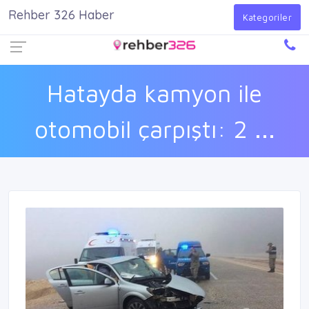
Rehber 326 Haber
Firma Ekle
Kayıt Ol
Giriş Yap
Kategoriler
Hatayda kamyon ile
otomobil çarpıştı: 2 ...