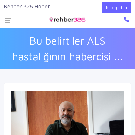
Rehber 326 Haber
Firma Ekle
Kayıt Ol
Giriş Yap
Kategoriler
Bu belirtiler ALS
hastalığının habercisi ...