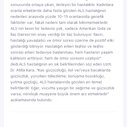
sonucunda ortaya çıkan, ilerleyici bir hastalıktır. Kadınlara
oranla erkeklerde daha fazla görülen ALS hastalığının
nedenleri arasında yüzde 10-15 oranlarında genetik
faktörler var, fakat nedeni tam olarak bilinmemektedir.
ALS’nin kesin bir tedavisi yok, sadece Amerikan Gıda ve
İlaç Dairesi’nin onay verdiği bir ilaç bulunuyor. İlacın,
hastalığı yavaşlatıcı ve ömür süresi üzerine de pozitif etki
gösterdiği biliniyor. Hastalığın erken teşhisi ve teşhis
sonrası erken tedaviye başlanması; hem hastanın yaşam
kalitesini arttırıyor, hem de ömür süresini uzatıyor”
dedi.ALS hastalığının en sık belirtilerinden söz eden Uzm.
Dr. Atilla Kara, “Kas güçsüzlüğü, kol ve/veya bacaklarda
güçsüzlük, yürürken tökezleme, konuşma bozukluğu,
yutma güçlüğü, ALS hastalarında görülen en temel
belirtilerdir. Eğer, vücutta yaygın bir seğirme ve güçsüzlük
varsa, nörolojik muayene büyük önem arz etmektedir”
açıklamasında bulundu.