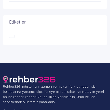
Etiketler
Rehber326, müşterilerin zaman ve mekan fark etmeden sizi
bulmalarına yardımcı olur. Türkiye’nin en kaliteli ve Hatay'ın yerel
online rehberi rehber326 ‘da sizde yerinizi alın, ürün ve ilan
servislerinden ücretsiz yararlanın.