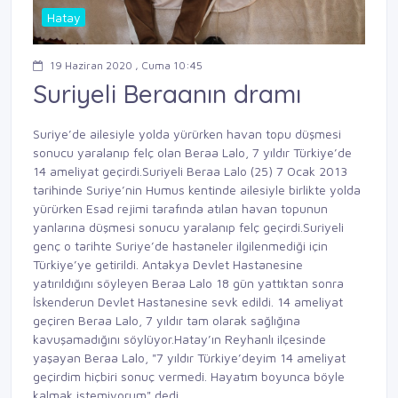
Hatay
19 Haziran 2020 , Cuma 10:45
Suriyeli Beraanın dramı
Suriye’de ailesiyle yolda yürürken havan topu düşmesi
sonucu yaralanıp felç olan Beraa Lalo, 7 yıldır Türkiye’de
14 ameliyat geçirdi.Suriyeli Beraa Lalo (25) 7 Ocak 2013
tarihinde Suriye’nin Humus kentinde ailesiyle birlikte yolda
yürürken Esad rejimi tarafında atılan havan topunun
yanlarına düşmesi sonucu yaralanıp felç geçirdi.Suriyeli
genç o tarihte Suriye’de hastaneler ilgilenmediği için
Türkiye’ye getirildi. Antakya Devlet Hastanesine
yatırıldığını söyleyen Beraa Lalo 18 gün yattıktan sonra
İskenderun Devlet Hastanesine sevk edildi. 14 ameliyat
geçiren Beraa Lalo, 7 yıldır tam olarak sağlığına
kavuşamadığını söylüyor.Hatay’ın Reyhanlı ilçesinde
yaşayan Beraa Lalo, "7 yıldır Türkiye’deyim 14 ameliyat
geçirdim hiçbiri sonuç vermedi. Hayatım boyunca böyle
kalmak istemiyorum" dedi.