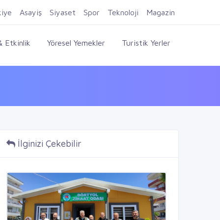
Firma Ekle
Kayıt Ol
Giriş Yap
kiye
Asayiş
Siyaset
Spor
Teknoloji
Magazin
 Etkinlik
Yöresel Yemekler
Turistik Yerler
İlginizi Çekebilir