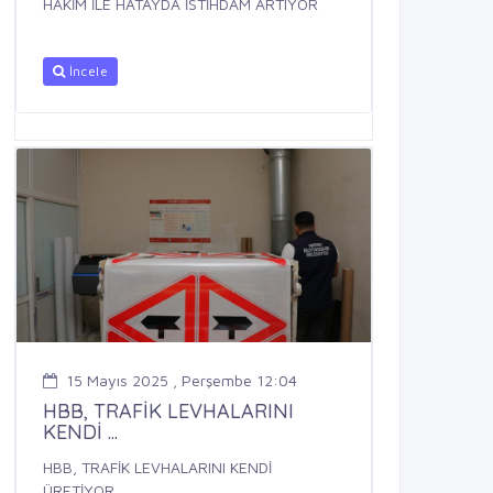
HAKİM İLE HATAYDA İSTİHDAM ARTIYOR
İncele
15 Mayıs 2025 , Perşembe 12:04
HBB, TRAFİK LEVHALARINI
KENDİ ...
HBB, TRAFİK LEVHALARINI KENDİ
ÜRETİYOR