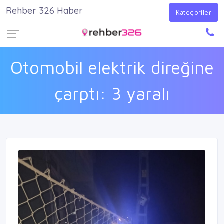
Rehber 326 Haber
Firma Ekle
Kayıt Ol
Giriş Yap
Kategoriler
Otomobil elektrik direğine
çarptı: 3 yaralı