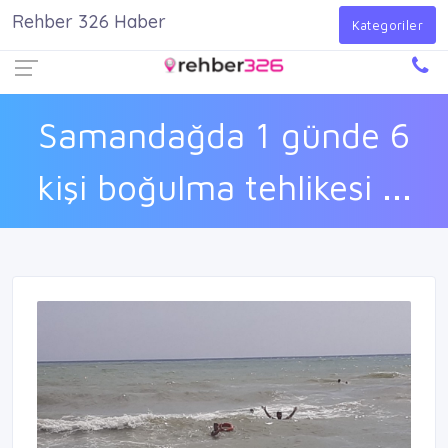
Rehber 326 Haber
Firma Ekle
Kayıt Ol
Giriş Yap
Kategoriler
Samandağda 1 günde 6
kişi boğulma tehlikesi ...