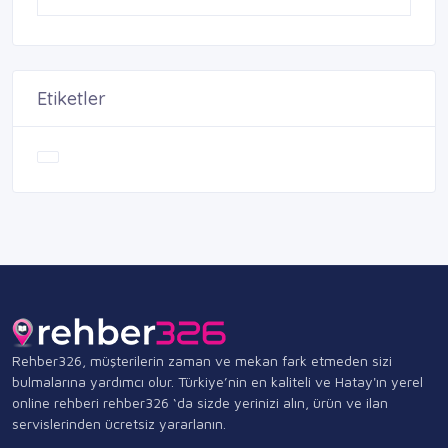
Etiketler
Rehber326, müşterilerin zaman ve mekan fark etmeden sizi
bulmalarına yardımcı olur. Türkiye’nin en kaliteli ve Hatay'ın yerel
online rehberi rehber326 ‘da sizde yerinizi alın, ürün ve ilan
servislerinden ücretsiz yararlanın.