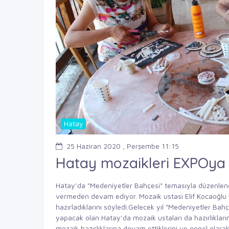
Hatay
25 Haziran 2020 , Perşembe 11:15
Hatay mozaikleri EXPOya 
Hatay’da "Medeniyetler Bahçesi" temasıyla düzenlenec
vermeden devam ediyor. Mozaik ustası Elif Kocaoğlu Kül
hazırladıklarını söyledi.Gelecek yıl "Medeniyetler Ba
yapacak olan Hatay’da mozaik ustaları da hazırlıkların
mozaik hazırlıklarına devam ettiklerini ve genel olarak h