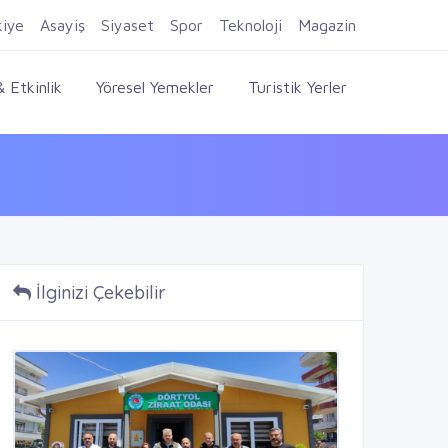
Firma Ekle
Kayıt Ol
Giriş Yap
kiye
Asayiş
Siyaset
Spor
Teknoloji
Magazin
 Etkinlik
Yöresel Yemekler
Turistik Yerler
İlginizi Çekebilir