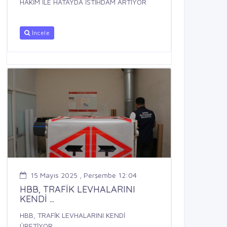
HAKİM İLE HATAYDA İSTİHDAM ARTIYOR
İncele
15 Mayıs 2025 , Perşembe 12:04
HBB, TRAFİK LEVHALARINI
KENDİ ...
HBB, TRAFİK LEVHALARINI KENDİ
ÜRETİYOR