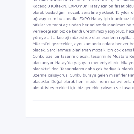
Kocaoğlu Kültekin, EXPO’nun Hatay için bir fırsat oldu
olarak başladığım mozaik sanatına yaklaşık 15 yıldır 
uğraşıyorum bu sanatla. EXPO Hatay için inanılmaz bi
bitkiler ve tarihi açısından her anlamda inanılmaz bir
verileceği için biz de kendi üretimimizi yapıyoruz, haz
yöreye ait arkeoloji müzesinde olan eserlerin replikal
Müzesi’ni gezecekler, aynı zamanda onlara benzer hed
olacak. Sergilenmesi planlanan mozaik için çok geniş 
Çünkü özel bir tasarım olacak, tasarımı ile Mustafa Kem
planlanıyor. Hatay’da yaşayan medeniyetlerin hikayesi 
olacaktır” dedi.Tasarımlarını daha çok hediyelik olarak
üzerine çalışıyoruz. Çünkü buraya gelen misafirler Ha
alacaklar. Doğal olarak hem maddi hem manevi onları
almak isteyecekleri için biz genelde çalışma ve tasarı