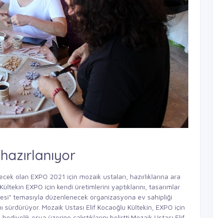
hazırlanıyor
ek olan EXPO 2021 için mozaik ustaları, hazırlıklarına ara
tekin EXPO için kendi üretimlerini yaptıklarını, tasarımlar
hçesi" temasıyla düzenlenecek organizasyona ev sahipliği
ı sürdürüyor. Mozaik Ustası Elif Kocaoğlu Kültekin, EXPO için
ediyelik eşya üzerine çalıştıklarını belirtti.Mozaik Ustası Elif