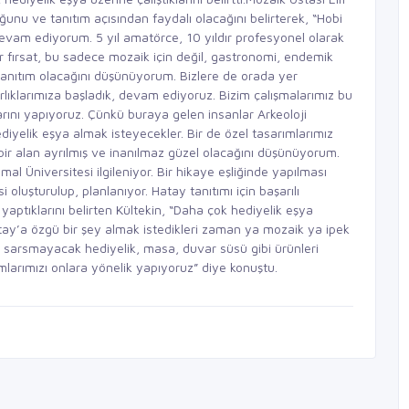
ğunu ve tanıtım açısından faydalı olacağını belirterek, “Hobi
devam ediyorum. 5 yıl amatörce, 10 yıldır profesyonel olarak
r fırsat, bu sadece mozaik için değil, gastronomi, endemik
 tanıtım olacağını düşünüyorum. Bizlere de orada yer
ırlıklarımıza başladık, devam ediyoruz. Bizim çalışmalarımız bu
arını yapıyoruz. Çünkü buraya gelen insanlar Arkeoloji
iyelik eşya almak isteyecekler. Bir de özel tasarımlarımız
bir alan ayrılmış ve inanılmaz güzel olacağını düşünüyorum.
al Üniversitesi ilgileniyor. Bir hikaye eşliğinde yapılması
oluşturulup, planlanıyor. Hatay tanıtımı için başarılı
 yaptıklarını belirten Kültekin, “Daha çok hediyelik eşya
tay’a özgü bir şey almak istedikleri zaman ya mozaik ya ipek
 sarsmayacak hediyelik, masa, duvar süsü gibi ürünleri
mlarımızı onlara yönelik yapıyoruz” diye konuştu.