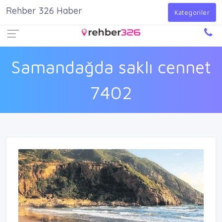
Rehber 326 Haber
Firma Ekle
Kayıt Ol
Giriş Yap
Kategoriler
Samandağda saklı cennet
7402