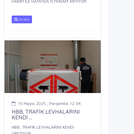
HAKİM İLE HATAYDA İSTİHDAM ARTIYOR
İncele
15 Mayıs 2025 , Perşembe 12:04
HBB, TRAFİK LEVHALARINI
KENDİ ...
HBB, TRAFİK LEVHALARINI KENDİ
ÜRETİYOR