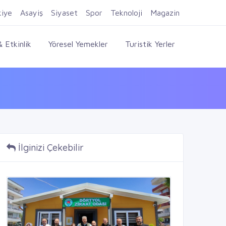
Firma Ekle
Kayıt Ol
Giriş Yap
kiye
Asayiş
Siyaset
Spor
Teknoloji
Magazin
 Etkinlik
Yöresel Yemekler
Turistik Yerler
İlginizi Çekebilir