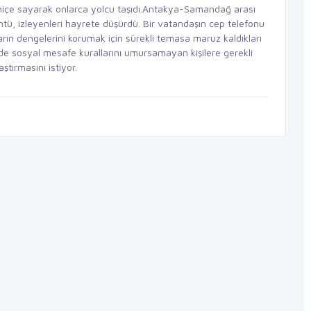
 hiçe sayarak onlarca yolcu taşıdı.Antakya-Samandağ arası
üntü, izleyenleri hayrete düşürdü. Bir vatandaşın cep telefonu
arın dengelerini korumak için sürekli temasa maruz kaldıkları
de sosyal mesafe kurallarını umursamayan kişilere gerekli
aştırmasını istiyor.