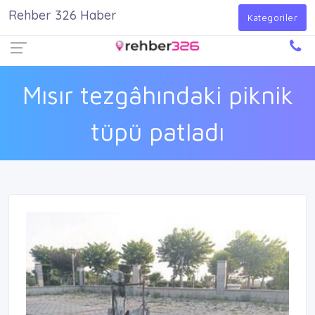
Rehber 326 Haber
Firma Ekle
Kayıt Ol
Giriş Yap
Kategoriler
Mısır tezgâhındaki piknik
tüpü patladı