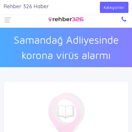
Rehber 326 Haber
Firma Ekle
Kayıt Ol
Giriş Yap
Kategoriler
Samandağ Adliyesinde
korona virüs alarmı