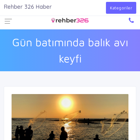
Rehber 326 Haber
Firma Ekle
Kayıt Ol
Giriş Yap
Kategoriler
Gün batımında balık avı
keyfi