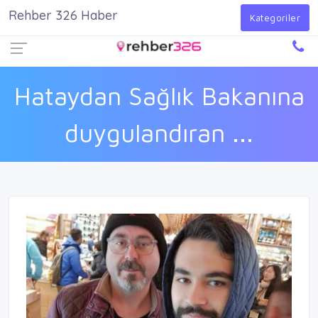
Rehber 326 Haber
Firma Ekle
Kayıt Ol
Giriş Yap
Kategoriler
Hataydan Sağlık Bakanına
duygulandıran ...