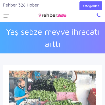
Rehber 326 Haber
Firma Ekle
Kayıt Ol
Giriş Yap
Kategoriler
Yaş sebze meyve ihracatı
arttı