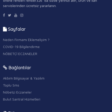
online rehberi rehber326 ‘da sizde yerinizi alın, ürün ve ilan
servislerinden ücretsiz yararlanın.
Sayfalar
Neden Firmamı Eklemeliyim ?
COVID-19 Bilgilendirme
NÖBETÇİ ECZANELER
Bağlantılar
Akbim Bilgisayar & Yazılım
Toplu Sms
Nöbetçi Eczaneler
Bulut Santral Hizmetleri