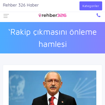
Rehber 326 Haber
Firma Ekle
Kayıt Ol
Giriş Yap
Kategoriler
‘Rakip çıkmasını önleme
hamlesi