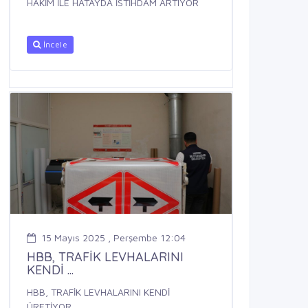
HAKİM İLE HATAYDA İSTİHDAM ARTIYOR
İncele
15 Mayıs 2025 , Perşembe 12:04
HBB, TRAFİK LEVHALARINI
KENDİ ...
HBB, TRAFİK LEVHALARINI KENDİ
ÜRETİYOR