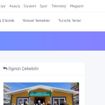
Firma Ekle
Kayıt Ol
Giriş Yap
kiye
Asayiş
Siyaset
Spor
Teknoloji
Magazin
 Etkinlik
Yöresel Yemekler
Turistik Yerler
İlginizi Çekebilir