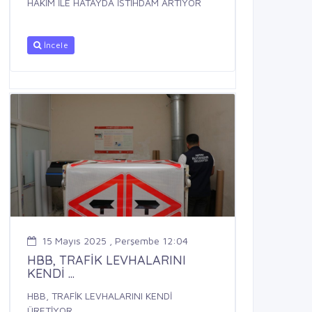
HAKİM İLE HATAYDA İSTİHDAM ARTIYOR
İncele
15 Mayıs 2025 , Perşembe 12:04
HBB, TRAFİK LEVHALARINI
KENDİ ...
HBB, TRAFİK LEVHALARINI KENDİ
ÜRETİYOR