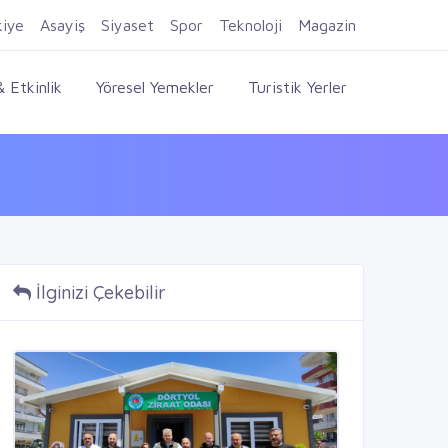
Firma Ekle
Kayıt Ol
Giriş Yap
kiye
Asayiş
Siyaset
Spor
Teknoloji
Magazin
 Etkinlik
Yöresel Yemekler
Turistik Yerler
İlginizi Çekebilir